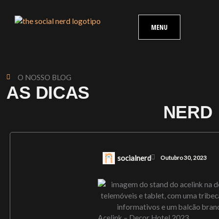
Skip
content
to
MENU
content
O NOSSO BLOG
AS DICAS
NERD
socialnerd
Outubro 30, 2023
Acelink – Decor Hotel 2023