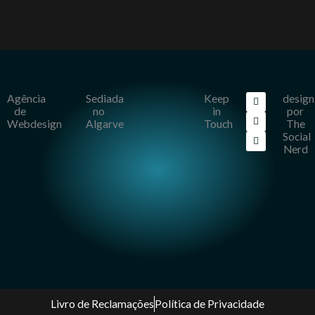
F
I
L
Agência
Sediada
Keep
design
a
n
i
de
no
in
por
c
s
n
Webdesign
Algarve
Touch
The
e
t
k
b
a
e
Social
o
g
d
Nerd
o
r
i
k
a
n
m
Livro de Reclamações
Política de Privacidade