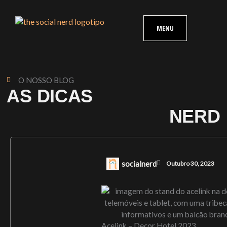
Skip
content
to
MENU
content
O NOSSO BLOG
AS DICAS
NERD
socialnerd
Outubro 30, 2023
Acelink – Decor Hotel 2023