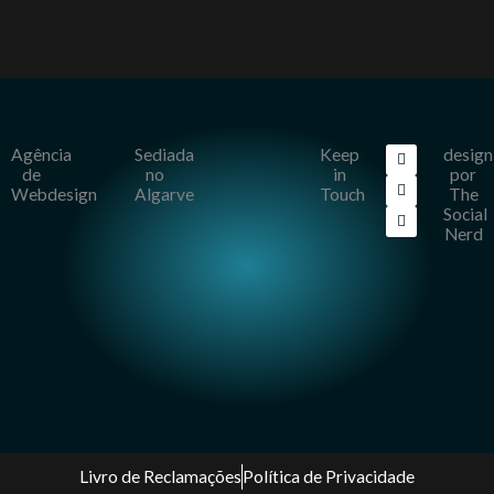
F
I
L
Agência
Sediada
Keep
design
a
n
i
de
no
in
por
c
s
n
Webdesign
Algarve
Touch
The
e
t
k
b
a
e
Social
o
g
d
Nerd
o
r
i
k
a
n
m
Livro de Reclamações
Política de Privacidade