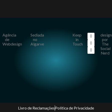
F
I
L
Agência
Sediada
Keep
design
a
n
i
de
no
in
por
c
s
n
Webdesign
Algarve
Touch
The
e
t
k
b
a
e
Social
o
g
d
Nerd
o
r
i
k
a
n
m
Livro de Reclamações
Política de Privacidade