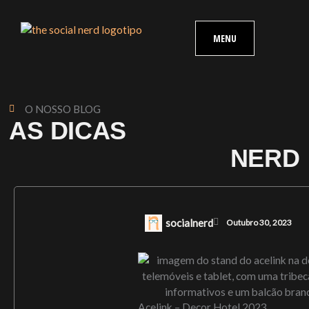
Skip
content
to
MENU
content
O NOSSO BLOG
AS DICAS
NERD
socialnerd
Outubro 30, 2023
Acelink – Decor Hotel 2023