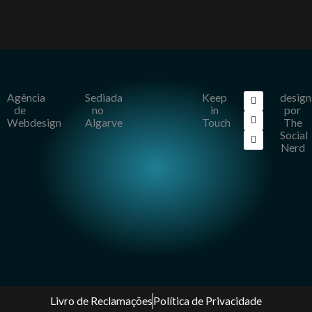
F
I
L
Agência
Sediada
Keep
design
a
n
i
de
no
in
por
c
s
n
Webdesign
Algarve
Touch
The
e
t
k
b
a
e
Social
o
g
d
Nerd
o
r
i
k
a
n
m
Livro de Reclamações
Política de Privacidade